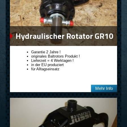
Hydraulischer Rotator GR10
Garantie 2 Jahre !
originales Baltrotors Produkt !
Lieferzeit = 4 Werktagen !
in der EU produziert
für Alltagseinsatz
Mehr Info