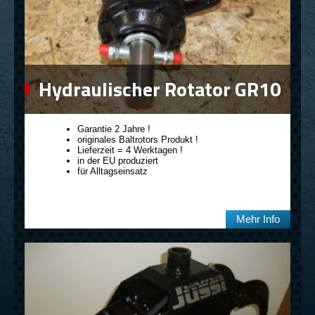
Hydraulischer Rotator GR10
Garantie 2 Jahre !
originales Baltrotors Produkt !
Lieferzeit = 4 Werktagen !
in der EU produziert
für Alltagseinsatz
Mehr Info